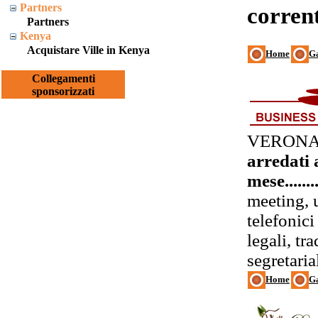
Partners
corrent
Partners
Kenya
Acquistare Ville in Kenya
Home
Ga
Collegamenti
sponsorizzati
VERONA
arredati 
mese......
meeting, u
telefonici
legali, tr
segretaria
Home
Ga