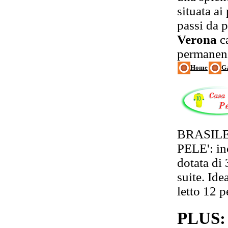
situata ai
passi da p
Verona
ca
permanen
Home
Ga
BRASIL
PELE': in
dotata di 
suite. Ide
letto 12 p
PLUS: 