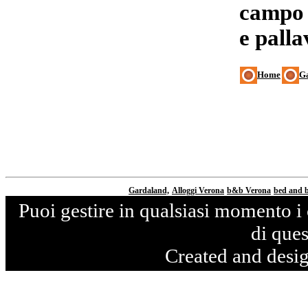
campo 
e palla
Home
Ga
Via G.Spaziani, 41 - 37138 Vero
Gardaland,
Alloggi Verona
b&b Verona
bed and 
Puoi gestire in qualsiasi momento i 
di ques
Created and desi