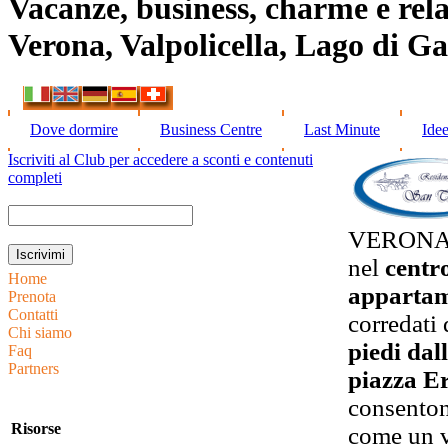
Vacanze, business, charme e rela
Verona, Valpolicella, Lago di G
Dove dormire
Business Centre
Last Minute
Ide
Iscriviti al Club per accedere a sconti e contenuti
completi
VERONA
nel
centr
Home
appartam
Prenota
Contatti
corredati
Chi siamo
piedi dal
Faq
Partners
piazza E
consentono
Risorse
come un v