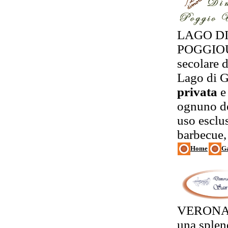
LAGO D
POGGIOUL
secolare d
Lago di G
privata
e
ognuno de
uso esclu
barbecue, 
Home
Ga
VERONA 
una splen