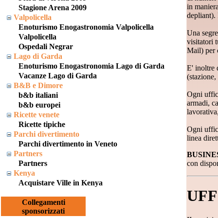
in maniera
Stagione Arena 2009
depliant).
Valpolicella
Enoturismo Enogastronomia Valpolicella
Una segret
Valpolicella
visitatori 
Ospedali Negrar
Mail) per 
Lago di Garda
Enoturismo Enogastronomia Lago di Garda
E' inoltre
Vacanze Lago di Garda
(stazione,
B&B e Dimore
Ogni uffic
b&b italiani
armadi, ca
b&b europei
lavorativa
Ricette venete
Ricette tipiche
Ogni uffic
Parchi divertimento
linea dire
Parchi divertimento in Veneto
Partners
BUSINE
con dispon
Partners
Kenya
Acquistare Ville in Kenya
UFF
Collegamenti
sponsorizzati