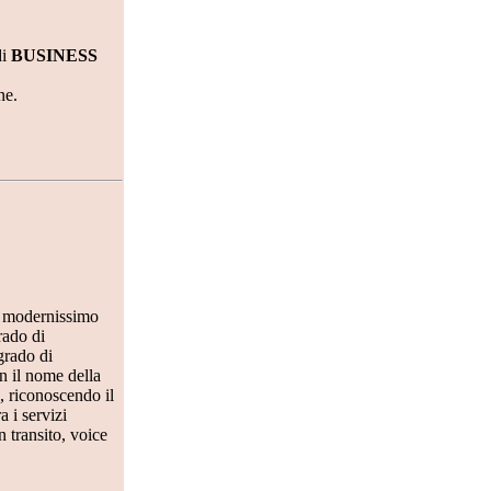
di
BUSINESS
ne.
un modernissimo
rado di
grado di
n il nome della
o, riconoscendo il
 i servizi
n transito, voice