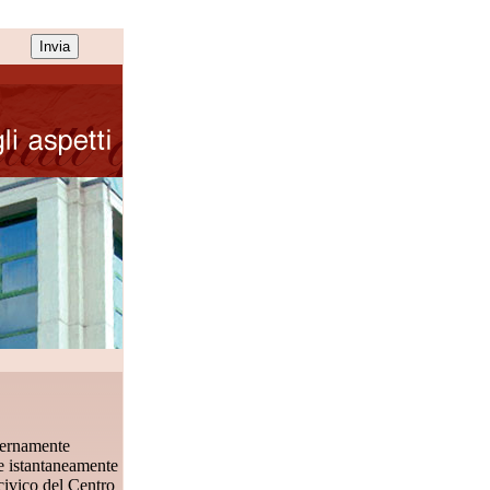
odernamente
re istantaneamente
 civico del Centro