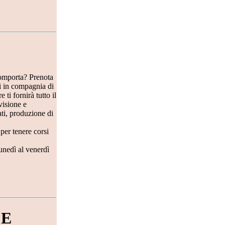
comporta? Prenota
ai in compagnia di
ti fornirà tutto il
visione e
ati, produzione di
per tenere corsi
unedì al venerdì
CE