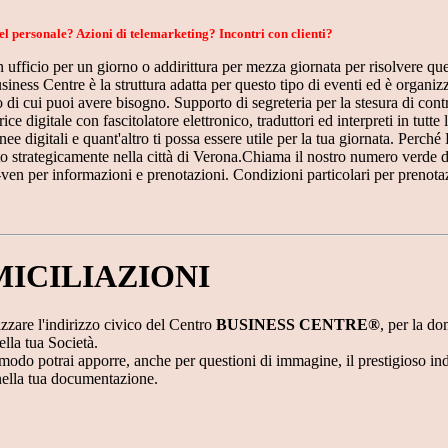
el personale? Azioni di telemarketing? Incontri con clienti?
 ufficio per un giorno o addirittura per mezza giornata per risolvere que
iness Centre è la struttura adatta per questo tipo di eventi ed è organizz
o di cui puoi avere bisogno. Supporto di segreteria per la stesura di contra
ice digitale con fascitolatore elettronico, traduttori ed interpreti in tutte 
linee digitali e quant'altro ti possa essere utile per la tua giornata. Perch
o strategicamente nella città di Verona.Chiama il nostro numero verde da
ven per informazioni e prenotazioni. Condizioni particolari per prenota
ICILIAZIONI
lizzare l'indirizzo civico del Centro
BUSINESS CENTRE®
, per la do
ella tua Società.
modo potrai apporre, anche per questioni di immagine, il prestigioso ind
nella tua documentazione.