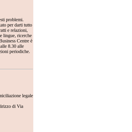
sti problemi.
ato per darti tutto
tti e relazioni,
le lingue, ricerche
é Business Centre è
lle 8.30 alle
zioni periodiche.
miciliazione legale
irizzo di Via