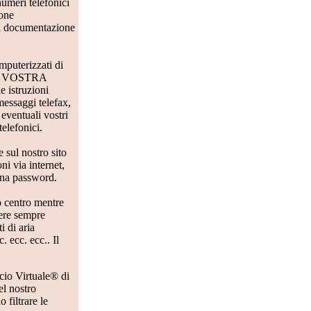
umeri telefonici
ione
tra documentazione
omputerizzati di
ella VOSTRA
 istruzioni
 messaggi telefax,
 eventuali vostri
telefonici.
 sul nostro sito
i via internet,
 una password.
o centro mentre
sere sempre
i di aria
. ecc. ecc.. Il
icio Virtuale® di
l nostro
 filtrare le