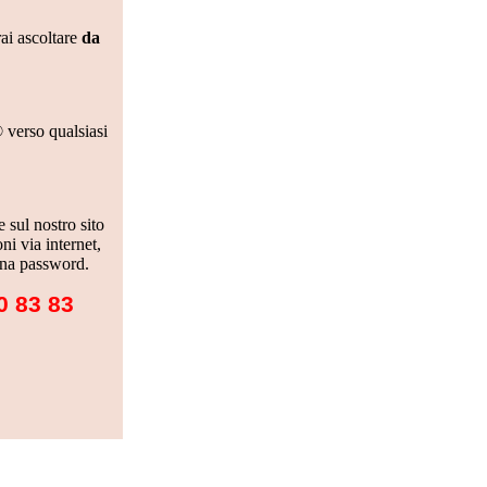
rai ascoltare
da
 verso qualsiasi
 sul nostro sito
i via internet,
 una password.
0 83 83