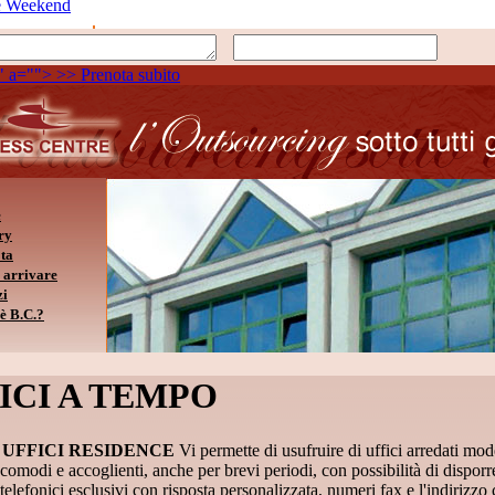
e Weekend
" a="">
>> Prenota subito
e
ry
ta
arrivare
zi
è B.C.?
ICI A TEMPO
o
UFFICI RESIDENCE
Vi permette di usufruire di uffici arredati m
, comodi e accoglienti, anche per brevi periodi, con possibilità di dispor
telefonici esclusivi con risposta personalizzata, numeri fax e l'indirizzo