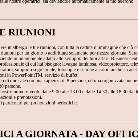
alle nostre operatrici, sia deviandole automaticamente al tuo telefono.
E RIUNIONI
ere in albergo le tue riunioni, con tutta la caduta di immagine che ciò 
a riunioni per un giorno o addirittura solamente per mezza giornata. Sar
ziende in un ambiente adatto allo sviluppo dei tuoi affari. Business centre 
rofessionale di cui hai bisogno: lavagna luminosa, videoproiettore, tele
tratore, supporto segretariale, fotocopie e stampe a colori anche su acet
oni in PowerPointTM, servizio di buffet.
o di due sale con una capienza di 8 persone, ed una organizzata anche 
20 persone.
nostro numero verde dalle 9.00 alle 13.00 e dalle 14.30 alle 18,30 dal l
azioni e prenotazioni.
 particolari per prenotazioni periodiche.
ICI A GIORNATA - DAY OFFI