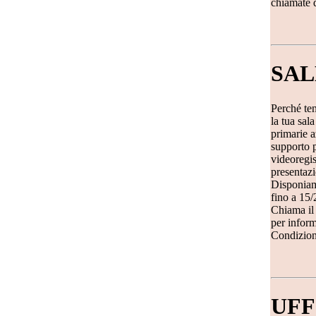
chiamate d
SAL
Perché ten
la tua sal
primarie a
supporto p
videoregis
presentazi
Disponiam
fino a 15/
Chiama il 
per inform
Condizioni
UFF