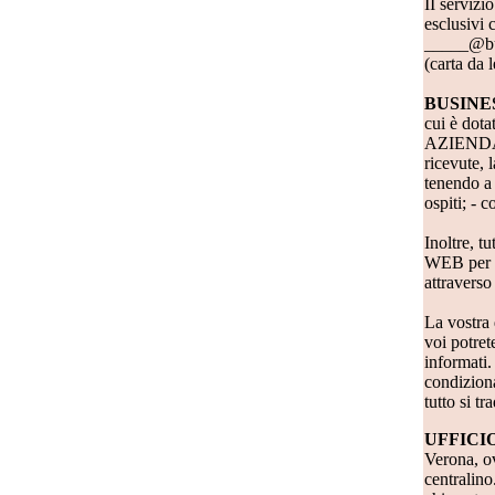
II servizi
esclusivi 
_____@busi
(carta da l
BUSINE
cui è dota
AZIENDA, r
ricevute, 
tenendo a 
ospiti; - 
Inoltre, t
WEB per un
attraverso
La vostra 
voi potret
informati.
condiziona
tutto si t
UFFICI
Verona, o
centralino