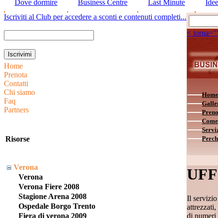
Dove dormire
Business Centre
Last Minute
Ide
Iscriviti al Club per accedere a sconti e contenuti completi...
< torna="
Home
Prenota
Contatti
Chi siamo
Hom
Faq
Galle
Partners
Preno
Come 
Servi
Risorse
Perch
Verona
UFF
Verona
Verona Fiere 2008
Stagione Arena 2008
Il servizi
Ospedale Borgo Trento
attrezzati
di numeri 
Fiera di verona 2009