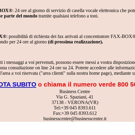
BOX®
: 24 ore al giorno di servizio di casella vocale elettronica che pot
e parte del mondo
tramite qualsiasi telefono a toni.
X®
: possibilità di richiesta dei fax arrivati al concentratore FAX-BOX®
ondo per 24 ore al giorno
(di prossima realizzazione).
utti i messaggi a voi pervenuti, possono essere messi a vostra disposizione
a consultazione on line 24 ore su 24. Potrete accedere alle informazion
 l'area a voi riservata ("area clienti" sulla nostra home page), mediante
OTA SUBITO
o chiama il numero verde 800 5
Business Centre
Via G. Spaziani, 41
37138 - VERONA(VR)
Tel:
+39 045 8393.611
Fax:
+39 045 8393.612
businesscentre@businesscentre.it