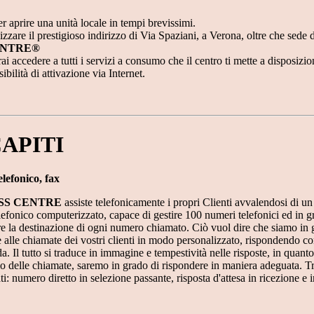
er aprire una unità locale in tempi brevissimi.
lizzare il prestigioso indirizzo di Via Spaziani, a Verona, oltre che sede 
NTRE®
ai accedere a tutti i servizi a consumo che il centro ti mette a disposizio
ibilità di attivazione via Internet.
APITI
elefonico, fax
SS CENTRE
assiste telefonicamente i propri Clienti avvalendosi di 
lefonico computerizzato, capace di gestire 100 numeri telefonici ed in g
e la destinazione di ogni numero chiamato. Ciò vuol dire che siamo in 
 alle chiamate dei vostri clienti in modo personalizzato, rispondendo co
a. Il tutto si traduce in immagine e tempestività nelle risposte, in quant
io delle chiamate, saremo in grado di rispondere in maniera adeguata. Tra
i: numero diretto in selezione passante, risposta d'attesa in ricezione e i