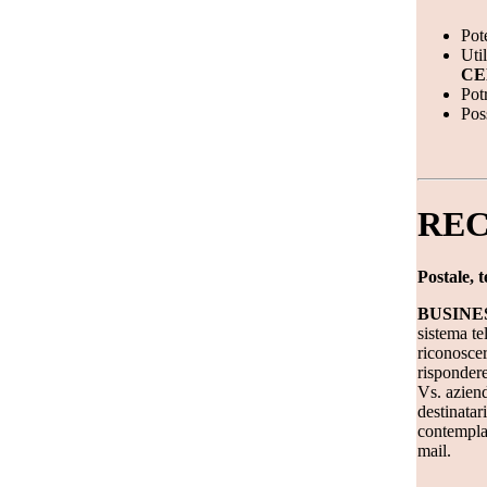
Pot
Uti
CE
Potr
Poss
REC
Postale, t
BUSINE
sistema te
riconoscer
rispondere
Vs. aziend
destinatar
contemplat
mail.