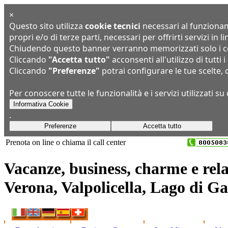
×
Questo sito utilizza
cookie tecnici
necessari al funzioname
propri e/o di terze parti, necessari per offrirti servizi in
Chiudendo questo banner verranno memorizzati solo i coo
Cliccando
"Accetta tutto"
acconsenti all'utilizzo di tutti i
Cliccando
"Preferenze"
potrai configurare le tue scelte,
Per conoscere tutte le funzionalità e i servizi utilizzati 
Informativa Cookie
.
Preferenze
Accetta tutto
Prenota on line o chiama il call center
+39 045 8393650
Vacanze, business, charme e rela
Verona, Valpolicella, Lago di G