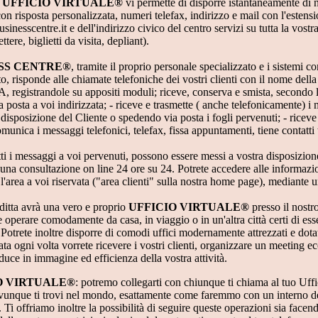
o
UFFICIO VIRTUALE®
vi permette di disporre istantaneamente di n
con risposta personalizzata, numeri telefax, indirizzo e mail con l'estens
nesscentre.it e dell'indirizzo civico del centro servizi su tutta la vos
ettere, biglietti da visita, depliant).
SS CENTRE®
, tramite il proprio personale specializzato e i sistemi c
to, risponde alle chiamate telefoniche dei vostri clienti con il nome d
egistrandole su appositi moduli; riceve, conserva e smista, secondo le
la posta a voi indirizzata; - riceve e trasmette ( anche telefonicamente) i
disposizione del Cliente o spedendo via posta i fogli pervenuti; - riceve
comunica i messaggi telefonici, telefax, fissa appuntamenti, tiene contatti 
utti i messaggi a voi pervenuti, possono essere messi a vostra disposizione
a consultazione on line 24 ore su 24. Potrete accedere alle informazion
 l'area a voi riservata ("area clienti" sulla nostra home page), mediante
ditta avrà una vero e proprio
UFFICIO VIRTUALE®
presso il nostr
e operare comodamente da casa, in viaggio o in un'altra città certi di es
 Potrete inoltre disporre di comodi uffici modernamente attrezzati e dotat
ta ogni volta vorrete ricevere i vostri clienti, organizzare un meeting ecc
raduce in immagine ed efficienza della vostra attività.
O VIRTUALE®
: potremo collegarti con chiunque ti chiama al tuo Uff
vunque ti trovi nel mondo, esattamente come faremmo con un interno de
. Ti offriamo inoltre la possibilità di seguire queste operazioni sia facendo