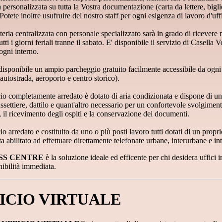
 personalizzata su tutta la Vostra documentazione (carta da lettere, bigliet
 Potete inoltre usufruire del nostro staff per ogni esigenza di lavoro d'uff
eria centralizzata con personale specializzato sarà in grado di ricevere
tutti i giorni feriali tranne il sabato. E' disponibile il servizio di Casella
ogni interno.
 disponibile un ampio parcheggio gratuito facilmente accessibile da ogni d
 autostrada, aeroporto e centro storico).
io completamente arredato è dotato di aria condizionata e dispone di un
ssettiere, dattilo e quant'altro necessario per un confortevole svolgimento
, il ricevimento degli ospiti e la conservazione dei documenti.
io arredato e costituito da uno o più posti lavoro tutti dotati di un propr
tta abilitato ad effettuare direttamente telefonate urbane, interurbane e in
SS CENTRE
è la soluzione ideale ed efficente per chi desidera uffici i
ibilità immediata.
ICIO VIRTUALE