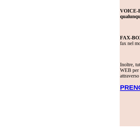
VOICE-
qualunqu
FAX-BO
fax nel m
Inoltre, t
WEB per un
attraverso
PREN