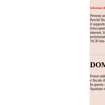
Selezione d
Prenota un
Perché Bus
il support
fotocopiatr
internet, 
posizionat
18,30 lun-
DOM
Potrai uti
e fiscale d
In questo 
Spaziani 