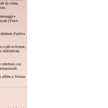
ti da visita,
icio.
 messaggi e
 Vocale (Voice
irittura d'arrivo
a o più scrivanie,
 dell'attività
io telefono con
ternazionali.
n affitto a Verona