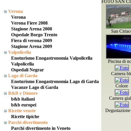
FOTO SAN C
Verona
Verona
Verona Fiere 2008
Stagione Arena 2008
San Ciriac
Ospedale Borgo Trento
Fiera di verona 2009
Stagione Arena 2009
Valpolicella
Enoturismo Enogastronomia Valpolicella
Piscina di no
Valpolicella
Ospedali Negrar
Camera bl
Lago di Garda
Enoturismo Enogastronomia Lago di Garda
Colore
Vacanze Lago di Garda
B&B e Dimore
Camera gial
b&b italiani
b&b europei
Degustazione 
Ricette venete
Ricette tipiche
Parchi divertimento
Parchi divertimento in Veneto