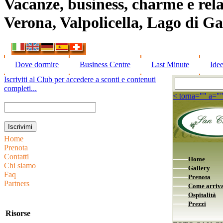
Vacanze, business, charme e rela
Verona, Valpolicella, Lago di G
Dove dormire
Business Centre
Last Minute
Ide
Iscriviti al Club per accedere a sconti e contenuti
completi...
< torna="" a="
Home
Prenota
Contatti
Home
Chi siamo
Gallery
Faq
Prenota
Partners
Come arriv
Ospitalità
Prezzi
Risorse