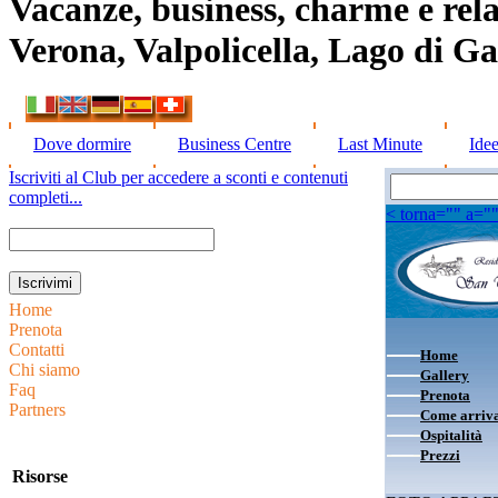
Vacanze, business, charme e rela
Verona, Valpolicella, Lago di G
Dove dormire
Business Centre
Last Minute
Ide
Iscriviti al Club per accedere a sconti e contenuti
completi...
< torna="" a="
Home
Prenota
Contatti
Home
Chi siamo
Gallery
Faq
Prenota
Partners
Come arriv
Ospitalità
Prezzi
Risorse