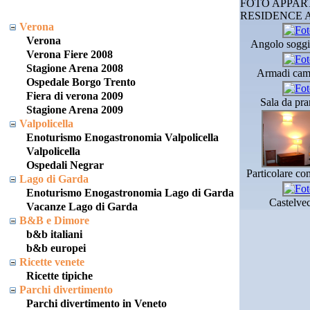
FOTO APPAR
RESIDENCE 
Verona
Verona
Angolo soggi
Verona Fiere 2008
Stagione Arena 2008
Armadi cam
Ospedale Borgo Trento
Fiera di verona 2009
Sala da pr
Stagione Arena 2009
Valpolicella
Enoturismo Enogastronomia Valpolicella
Valpolicella
Ospedali Negrar
Particolare c
Lago di Garda
Enoturismo Enogastronomia Lago di Garda
Castelve
Vacanze Lago di Garda
B&B e Dimore
b&b italiani
b&b europei
Ricette venete
Ricette tipiche
Parchi divertimento
Parchi divertimento in Veneto