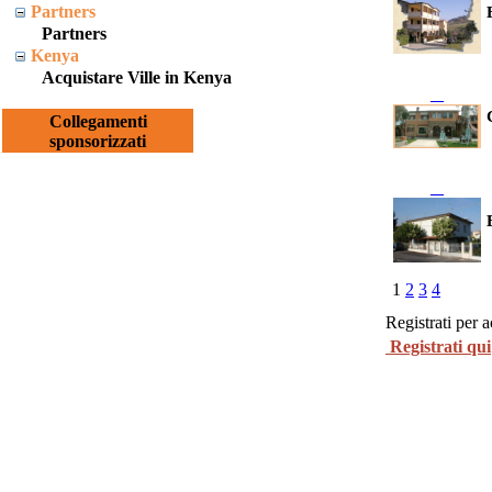
Partners
Partners
Kenya
Acquistare Ville in Kenya
Collegamenti
sponsorizzati
1
2
3
4
Registrati per 
Registrati qui