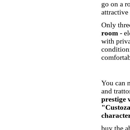
go on a r
attractive
Only thr
room
- el
with priv
condition
comfortab
You can
and tratto
prestige 
"Custoza
character
buy the a