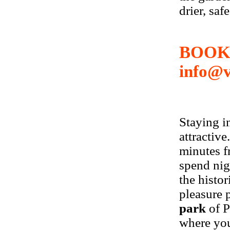
drier, saf
BOOK 
info@v
Staying in
attractive.
minutes 
spend nig
the histo
pleasure 
park
of P
where you