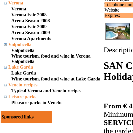
Verona
Telephone num
Verona
Website:
Verona Fair 2008
Expires:
Arena Season 2008
Verona Fair 2009
Arena Season 2009
Verona Apartments
Valpolicella
Descripti
Valpolicella
Wine tourism, food and wine in Verona
Valpolicella
SAN C
Lake Garda
Lake Garda
Holida
Wine tourism, food and wine at Lake Garda
Veneto recipes
Typical Verona and Veneto recipes
Leisure parks
Pleasure parks in Veneto
From € 4
Minimum s
Sponsored links
SERVIC
the garde