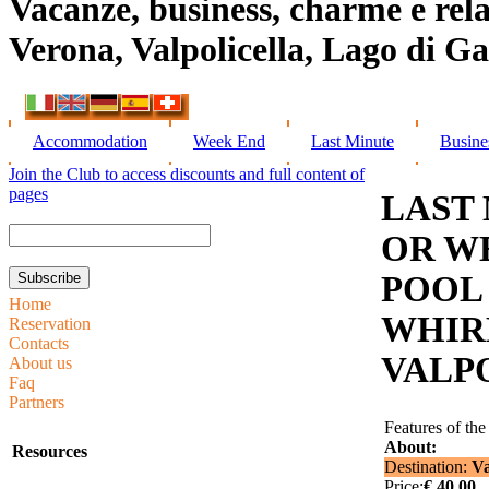
Vacanze, business, charme e rela
Verona, Valpolicella, Lago di G
Accommodation
Week End
Last Minute
Busine
Join the Club to access discounts and full content of
pages
LAST
OR W
POOL
Home
WHIR
Reservation
Contacts
VALP
About us
Faq
Partners
Features of the
About:
Resources
Destination:
Va
Price:
€ 40,00